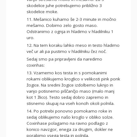
skodelice juhe potrebujemo približno 3
skodelice moke.
11. Mešanico kuhamo še 2-3 minute in močno
mešamo. Dobimo zelo gosto maso.
Odstranimo z ognja in hladimo v hladilniku 1
uro.
12. Na tem koraku lahko meso in testo hladimo
več ur ali pa pustimo v hladilniku čez noč.
Sedaj smo pa pripravljeni da naredimo
coxinhas:
13. Vzamemo kos testa in s pomokanimi
rokami oblikujemo kroglico v velikosti pink ponk
žogice. Na sredini žogice izdolbemo luknjo in
vanjo potisnemo piščančjo maso (malo manj
kot 1 žlico). Testo sedaj dobro zapremo in
stisnemo skupaj na vseh koncih okoli polnila.
14. Po potrebi ponovno pomokamo roke in
sedaj oblikujemo našo kroglo v obliko solze.
Coxinhase polagamo na ravno podlago z
konico navzgor, enega za drugim, dokler ne
porabimo vsega testa in polnila.