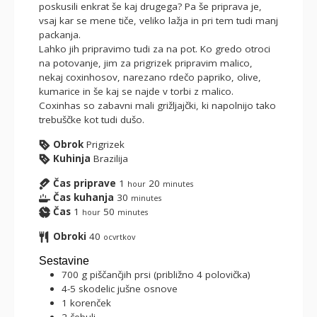
poskusili enkrat še kaj drugega? Pa še priprava je,
vsaj kar se mene tiče, veliko lažja in pri tem tudi manj
packanja.
Lahko jih pripravimo tudi za na pot. Ko gredo otroci
na potovanje, jim za prigrizek pripravim malico,
nekaj coxinhosov, narezano rdečo papriko, olive,
kumarice in še kaj se najde v torbi z malico.
Coxinhas so zabavni mali grižljajčki, ki napolnijo tako
trebuščke kot tudi dušo.
Obrok
Prigrizek
Kuhinja
Brazilija
Čas priprave
1
20
hour
minutes
Čas kuhanja
30
minutes
Čas
1
50
hour
minutes
Obroki
40
ocvrtkov
Sestavine
700
g
piščančjih prsi (približno 4 polovička)
4-5
skodelic
jušne osnove
1
korenček
2
čebuli