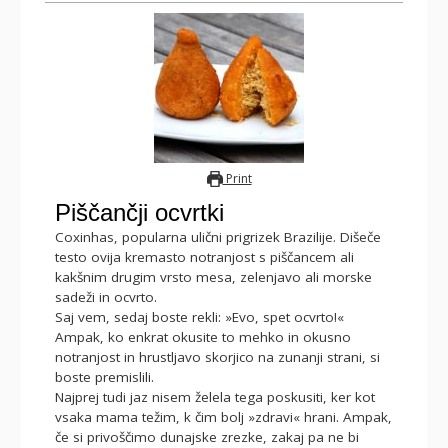
Print
Piščančji ocvrtki
Coxinhas, popularna ulični prigrizek Brazilije. Dišeče
testo ovija kremasto notranjost s piščancem ali
kakšnim drugim vrsto mesa, zelenjavo ali morske
sadeži in ocvrto.
Saj vem, sedaj boste rekli: »Evo, spet ocvrto!«
Ampak, ko enkrat okusite to mehko in okusno
notranjost in hrustljavo skorjico na zunanji strani, si
boste premislili.
Najprej tudi jaz nisem želela tega poskusiti, ker kot
vsaka mama težim, k čim bolj »zdravi« hrani. Ampak,
če si privoščimo dunajske zrezke, zakaj pa ne bi