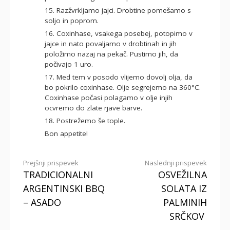
15. Razžvrkljamo jajci. Drobtine pomešamo s
soljo in poprom.
16. Coxinhase, vsakega posebej, potopimo v
jajce in nato povaljamo v drobtinah in jih
položimo nazaj na pekač. Pustimo jih, da
počivajo 1 uro.
17. Med tem v posodo vlijemo dovolj olja, da
bo pokrilo coxinhase. Olje segrejemo na 360°C.
Coxinhase počasi polagamo v olje injih
ocvremo do zlate rjave barve.
18. Postrežemo še tople.
Bon appetite!
Beri
Prejšnji prispevek
Naslednji prispevek
TRADICIONALNI
OSVEŽILNA
dalje
ARGENTINSKI BBQ
SOLATA IZ
– ASADO
PALMINIH
SRČKOV