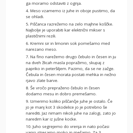
ga moramo odstaviti z ognja.
4. Meso vzamemo iz juhe in oboje pustimo, da
se ohladi.
5. Piščanca razrežemo na zelo majhne koščke.
Najbolje je uporabiti kar električni mikser s
plastičnimi rezili.
6. Kremni sir in limonin sok pomešamo med
narezano meso.
7. Na fino narežemo drugo čebulo in česen in ju
na dveh žlicah masla popražimo, skupaj z
papriko in peteršiljem. Pazimo, da se ne zažge.
Čebula in česen morata postati mehka in nežno
rjavo zlate barve.
8. Še vročo prepraženo čebulo in česen
dodamo mesu in dobro premešamo.
9. Izmerimo koliko piščančje juhe je ostalo. Če
jo je manj kot 3 skodelice jo je potrebno še
narediti. Jaz nimam nikoli juhe na zalogi, zato jo
naredim kar iz jušne kocke.
10. Juho segrejemo do vrenja in nato počasi
vanjo stresamo moko in mešamo. Za 3