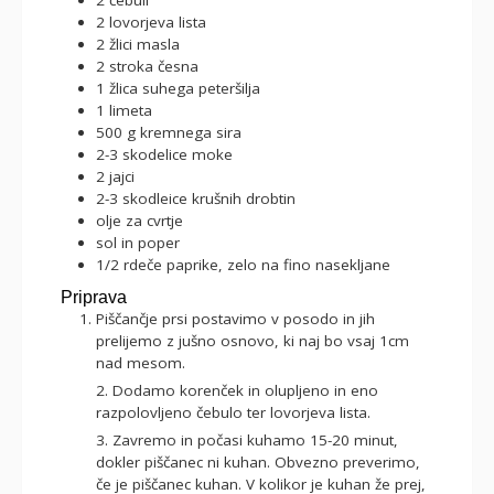
2
lovorjeva lista
2
žlici
masla
2
stroka
česna
1
žlica
suhega peteršilja
1
limeta
500
g
kremnega sira
2-3
skodelice
moke
2
jajci
2-3
skodleice
krušnih drobtin
olje za cvrtje
sol in poper
1/2
rdeče paprike, zelo na fino nasekljane
Priprava
Piščančje prsi postavimo v posodo in jih
prelijemo z jušno osnovo, ki naj bo vsaj 1cm
nad mesom.
2. Dodamo korenček in olupljeno in eno
razpolovljeno čebulo ter lovorjeva lista.
3. Zavremo in počasi kuhamo 15-20 minut,
dokler piščanec ni kuhan. Obvezno preverimo,
če je piščanec kuhan. V kolikor je kuhan že prej,