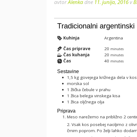
avtor
Alenka
dne
11. junija, 2016
v
B
Tradicionalni argentinsk
Kuhinja
Argentina
Čas priprave
20
minutes
Čas kuhanja
20
minutes
Čas
40
minutes
Sestavine
1,5
kg
govejega križnega dela v ko
morska sol
1
žlička
čebule v prahu
1
žlica
belega vinskega kisa
1
žlica
oljčnega olja
Priprava
Meso narežemo na približno 2 cent
2. Vsak kos posebej naoljimo z olivnim oljem in začinimo z grobo soljo in sveže mletim
črnim poprom. Po želji lahko dodam