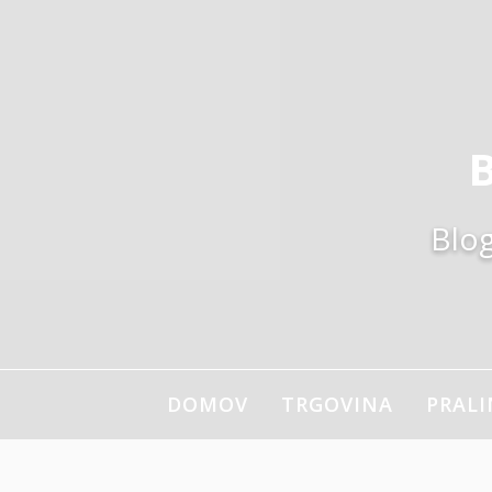
Skoči
na
vsebino
B
Blog
DOMOV
TRGOVINA
PRALI