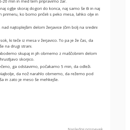
15-20 min in med tem pripravimo žar.
 primeru, ko bomo pričeli s peko mesa, lahko olje in
 na drugi strani.
hrustljavo skorjico.
pečeno, ga odstavimo, počakamo 5 min, da odleži.
ša in zato je meso še mehkejše.
Naslednji prispevek