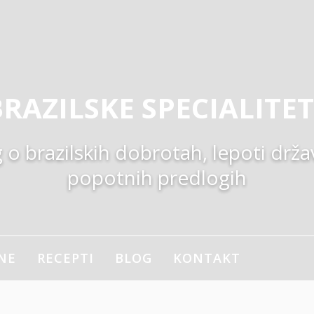
RAZILSKE SPECIALITE
 o brazilskih dobrotah, lepoti drža
popotnih predlogih
NE
RECEPTI
BLOG
KONTAKT