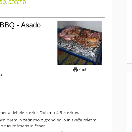
BQ
,
RECEPTI
i BBQ - Asado
Print
su
imetra debele zrezke. Dobimo 4-5 zrezkov.
o tudi rožmarin in česen.