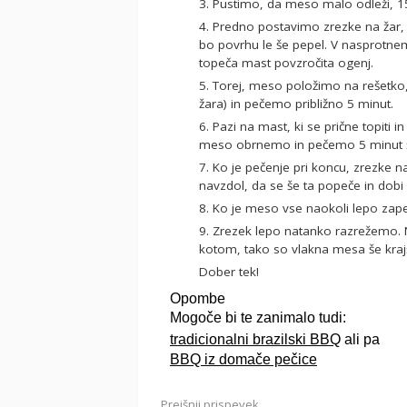
3. Pustimo, da meso malo odleži, 
4. Predno postavimo zrezke na žar, naj oglje skoraj dogori do konca, naj samo še tli in naj
bo povrhu le še pepel. V nasprotnem
topeča mast povzročita ogenj.
5. Torej, meso položimo na rešetko, nad najtoplejšim delom žerjavice (čim bolj na sredini
žara) in pečemo približno 5 minut.
6. Pazi na mast, ki se prične topiti in sok, ki teče iz mesa v žerjavico. To pa je že čas, da
meso obrnemo in pečemo 5 minut še
7. Ko je pečenje pri koncu, zrezke nabodemo skupaj in jih obrnemo z maščobnim delom
navzdol, da se še ta popeče in dobi 
8. Ko je meso vse naokoli lepo za
9. Zrezek lepo natanko razrežemo. Najbolje, da nož narahlo obrnemo, da režemo pod
kotom, tako so vlakna mesa še kraj
Dober tek!
Opombe
Mogoče bi te zanimalo tudi:
tradicionalni brazilski BBQ
ali pa
BBQ iz domače pečice
Prejšnji prispevek